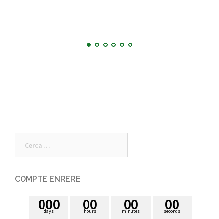
Cerca:
COMPTE ENRERE
0
0
0
0
0
0
0
0
0
days
hours
minutes
seconds