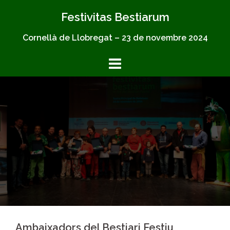
Skip
Festivitas Bestiarum
to
content
Cornellà de Llobregat – 23 de novembre 2024
Ambaixadors del Bestiari Festiu