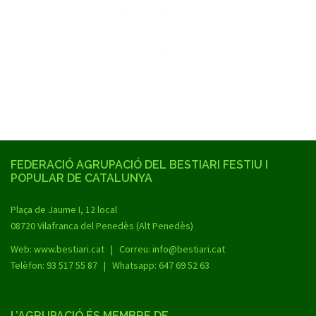
FEDERACIÓ AGRUPACIÓ DEL BESTIARI FESTIU I
POPULAR DE CATALUNYA
Plaça de Jaume I, 12 local
08720 Vilafranca del Penedès (Alt Penedès)
Web:
www.bestiari.cat
| Correu: info@bestiari.cat
Telèfon: 93 517 55 87 | Whatsapp: 647 69 52 63
L’AGRUPACIÓ ÉS MEMBRE DE