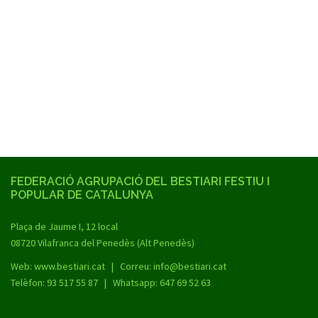
FEDERACIÓ AGRUPACIÓ DEL BESTIARI FESTIU I
POPULAR DE CATALUNYA
Plaça de Jaume I, 12 local
08720 Vilafranca del Penedès (Alt Penedès)
Web:
www.bestiari.cat
| Correu: info@bestiari.cat
Telèfon: 93 517 55 87 | Whatsapp: 647 69 52 63