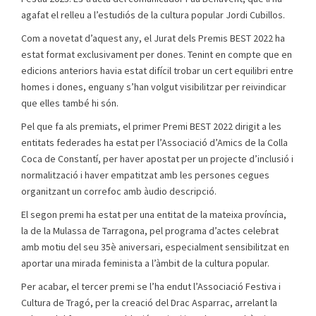
agafat el relleu a l’estudiós de la cultura popular Jordi Cubillos.
Com a novetat d’aquest any, el Jurat dels Premis BEST 2022 ha
estat format exclusivament per dones. Tenint en compte que en
edicions anteriors havia estat difícil trobar un cert equilibri entre
homes i dones, enguany s’han volgut visibilitzar per reivindicar
que elles també hi són.
Pel que fa als premiats, el primer Premi BEST 2022 dirigit a les
entitats federades ha estat per l’Associació d’Amics de la Colla
Coca de Constantí, per haver apostat per un projecte d’inclusió i
normalització i haver empatitzat amb les persones cegues
organitzant un correfoc amb àudio descripció.
El segon premi ha estat per una entitat de la mateixa província,
la de la Mulassa de Tarragona, pel programa d’actes celebrat
amb motiu del seu 35è aniversari, especialment sensibilitzat en
aportar una mirada feminista a l’àmbit de la cultura popular.
Per acabar, el tercer premi se l’ha endut l’Associació Festiva i
Cultura de Tragó, per la creació del Drac Asparrac, arrelant la