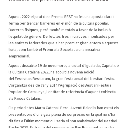
Aquest 2022 el jurat dels Premis BEST ha fet una aposta clara i
ferma per trencar barreres en el món de la cultura popular.
Barreres físiques, però també mentals a favor de la inclusió i
l’equitat de gènere. De fet, les tres iniciatives impulsades per
les entitats federades que s’han premiat giren entorn a aquesta
lluita, com també el Premi a la Societat a una iniciativa
empresarial.
Aquest dissabte 19 de novembre, la ciutat d’Igualada, Capital de
la Cultura Catalana 2022, ha acollit la novena edició
del Festivitas Bestiarum, la gran festa anual del bestiari festiu.
L’organitza des de l’any 2014 l’Agrupació del Bestiari Festiu i
Popular de Catalunya, l’entitat de referència d’aquest col·lectiu
als Països Catalans.
Els periodistes Marta Catena i Pere-Juventí Balcells han estat els
presentadors d’una gala plena de sorpreses en la qual no s’ha
dit fins a l’últim moment qui seria el nou ambaixador del Bestiari
Festiu 2023. Es tracta del comunicador Pau Benavent, que li ha