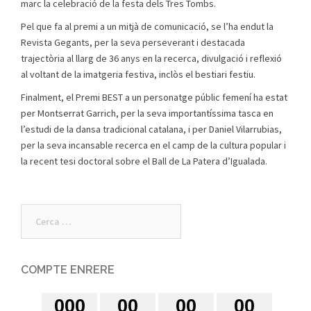
marc la celebració de la festa dels Tres Tombs.
Pel que fa al premi a un mitjà de comunicació, se l’ha endut la
Revista Gegants, per la seva perseverant i destacada
trajectòria al llarg de 36 anys en la recerca, divulgació i reflexió
al voltant de la imatgeria festiva, inclòs el bestiari festiu.
Finalment, el Premi BEST a un personatge públic femení ha estat
per Montserrat Garrich, per la seva importantíssima tasca en
l’estudi de la dansa tradicional catalana, i per Daniel Vilarrubias,
per la seva incansable recerca en el camp de la cultura popular i
la recent tesi doctoral sobre el Ball de La Patera d’Igualada.
Cerca:
COMPTE ENRERE
0
0
0
0
0
0
0
0
0