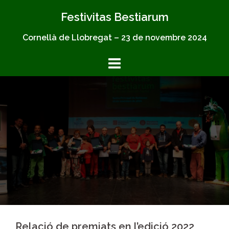
Skip
Festivitas Bestiarum
to
content
Cornellà de Llobregat – 23 de novembre 2024
Relació de premiats en l’edició 2022