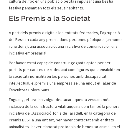
cultura del foc en una població petita i impulsant una bèstia
festiva pensant en tots els seus habitants.
Els Premis a la Societat
A part dels premis dirigits a les entitats federades, l’Agrupació
del Bestiari cada any premia dues persones públiques (un home
i una dona), una associació, una iniciativa de comunicació i una
iniciativa empresarial
Per haver estat capaç de construir gegants aptes per ser
portats per cadires de rodes així com figures que sensibilitzen
la societat i normalitzen les persones amb discapacitat
intel·lectual, el premi a una empresa se l’ha endut el Taller de
l’escultora Dolors Sans.
Enguany, el jurat ha volgut destacar aquesta vessant més
inclusiva de la constructora vilafranquina com també la pionera
iniciativa de l’Associació Tonis de Taradell, en la categoria de
Premis BEST a una entitat, per haver contactat amb entitats
animalistes i haver elaborat protocols de benestar animal en el