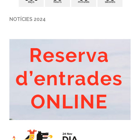
days
hours
minutes
seconds
NOTÍCIES 2024