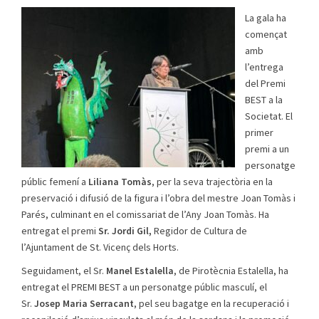
La gala ha
començat
amb
l’entrega
del Premi
BEST a la
Societat. El
primer
premi a un
personatge
públic femení a
Liliana Tomàs
, per la seva trajectòria en la
preservació i difusió de la figura i l’obra del mestre Joan Tomàs i
Parés, culminant en el comissariat de l’Any Joan Tomàs. Ha
entregat el premi
Sr. Jordi Gil,
Regidor de Cultura de
l’Ajuntament de St. Vicenç dels Horts.
Seguidament, el Sr.
Manel Estalella
, de Pirotècnia Estalella, ha
entregat el PREMI BEST a un personatge públic masculí, el
Sr.
Josep Maria Serracant
, pel seu bagatge en la recuperació i