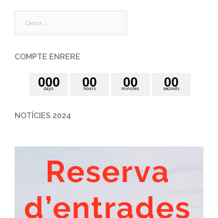
Cerca:
COMPTE ENRERE
0
0
0
0
0
0
0
0
0
days
hours
minutes
seconds
NOTÍCIES 2024