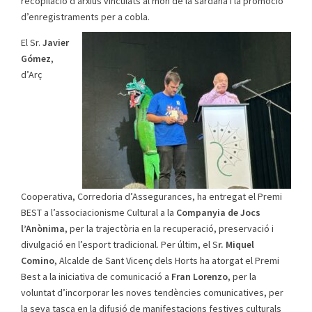
recopilació d’arxius vinculats al món de la sardana i la promoció
d’enregistraments per a cobla.
El Sr.
Javier
Gómez
,
d’Arç
Cooperativa, Corredoria d’Assegurances, ha entregat el Premi
BEST a l’associacionisme Cultural a la
Companyia de Jocs
l’Anònima
, per la trajectòria en la recuperació, preservació i
divulgació en l’esport tradicional. Per últim, el S
r. Miquel
Comino
, Alcalde de Sant Vicenç dels Horts ha atorgat el Premi
Best a la iniciativa de comunicació a
Fran Lorenzo
, per la
voluntat d’incorporar les noves tendències comunicatives, per
la seva tasca en la difusió de manifestacions festives culturals