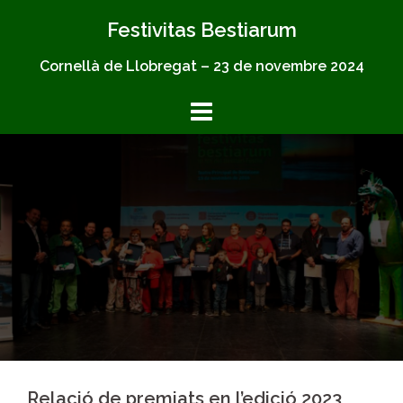
Skip
Festivitas Bestiarum
to
content
Cornellà de Llobregat – 23 de novembre 2024
Relació de premiats en l’edició 2023