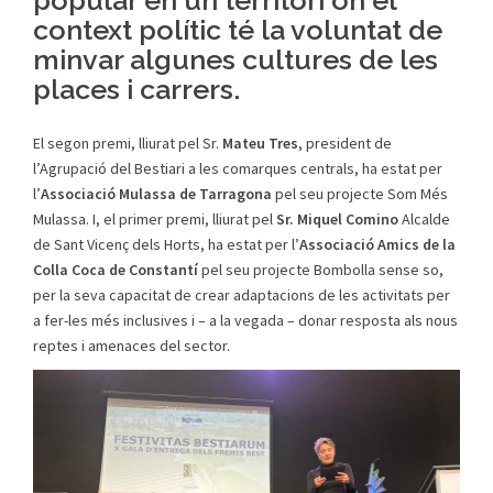
popular en un territori on el
context polític té la voluntat de
minvar algunes cultures de les
places i carrers.
El segon premi, lliurat pel Sr.
Mateu Tres
, president de
l’Agrupació del Bestiari a les comarques centrals, ha estat per
l’
Associació Mulassa de Tarragona
pel seu projecte Som Més
Mulassa. I, el primer premi, lliurat pel
Sr. Miquel Comino
Alcalde
de Sant Vicenç dels Horts, ha estat per l’
Associació Amics de la
Colla Coca de Constantí
pel seu projecte Bombolla sense so,
per la seva capacitat de crear adaptacions de les activitats per
a fer-les més inclusives i – a la vegada – donar resposta als nous
reptes i amenaces del sector.