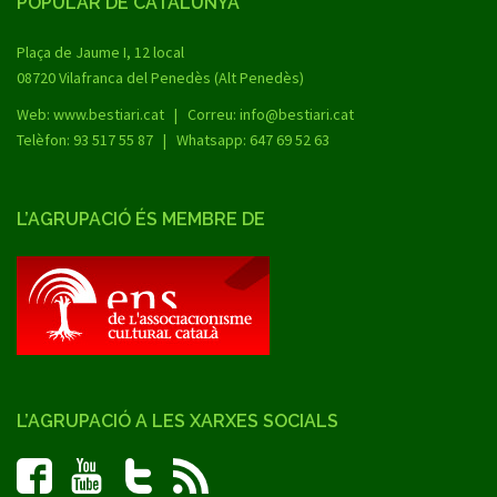
POPULAR DE CATALUNYA
Plaça de Jaume I, 12 local
08720 Vilafranca del Penedès (Alt Penedès)
Web:
www.bestiari.cat
| Correu: info@bestiari.cat
Telèfon: 93 517 55 87 | Whatsapp: 647 69 52 63
L’AGRUPACIÓ ÉS MEMBRE DE
L’AGRUPACIÓ A LES XARXES SOCIALS