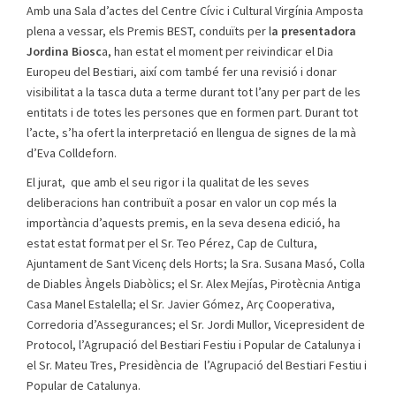
Amb una Sala d’actes del Centre Cívic i Cultural Virgínia Amposta
plena a vessar, els Premis BEST, conduïts per l
a presentadora
Jordina Biosc
a, han estat el moment per reivindicar el Dia
Europeu del Bestiari, així com també fer una revisió i donar
visibilitat a la tasca duta a terme durant tot l’any per part de les
entitats i de totes les persones que en formen part. Durant tot
l’acte, s’ha ofert la interpretació en llengua de signes de la mà
d’Eva Colldeforn.
El jurat, que amb el seu rigor i la qualitat de les seves
deliberacions han contribuït a posar en valor un cop més la
importància d’aquests premis, en la seva desena edició, ha
estat estat format per el Sr. Teo Pérez, Cap de Cultura,
Ajuntament de Sant Vicenç dels Horts; la Sra. Susana Masó, Colla
de Diables Àngels Diabòlics; el Sr. Alex Mejías, Pirotècnia Antiga
Casa Manel Estalella; el Sr. Javier Gómez, Arç Cooperativa,
Corredoria d’Assegurances; el Sr. Jordi Mullor, Vicepresident de
Protocol, l’Agrupació del Bestiari Festiu i Popular de Catalunya i
el Sr. Mateu Tres, Presidència de l’Agrupació del Bestiari Festiu i
Popular de Catalunya.