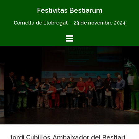
Skip
Festivitas Bestiarum
to
content
Cornellà de Llobregat – 23 de novembre 2024
Jordi Cubillos, Ambaixador del Bestiari