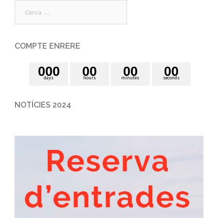
Cerca:
COMPTE ENRERE
0
0
0
0
0
0
0
0
0
days
hours
minutes
seconds
NOTÍCIES 2024