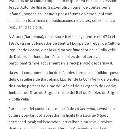
estudiós de la cultura popular, principalment en el seu vessant
festiu. Autor de llibres (incloent-hi un parell de contes per a
infants), ponències i estudis per a fòrums diversos, així com
articles en tota mena de publicacions i revistes, sobre cultura
popular i tradicional.
A Gràcia (Barcelona), on va viure tretze anys (entre el 1974 i el
1987), va ser cofundador de l’entitat Equips de Treball de Cultura
Popular de Gràcia, dins la qual va ser fundador de la Colla Vella
de Diables i cofundador d’altres colles de folklore viu,
participant també activament en la recuperació del carnaval.
Ha estat component actiu de múltiples formacions folklòriques:
dels Castellers de Barcelona; Llucifer de la Colla Vella de Diables
de Gràcia; portant del Drac de Gràcia i dels Gegants de Gràcia;
timbaler del Drac de Sitges i diable del Ball de Diables de Sitges
– Colla Vella.
Forma part del consell de redacció de
La Xermada
, revista de
cultura popular; col·laborador i articulista a
L’Eco de Sitges
,
setmanari local; col·laborador i articulista a
Tornaveu
, revista
digital d’associacionisme i cultura, i a
Canemàs
, revista de