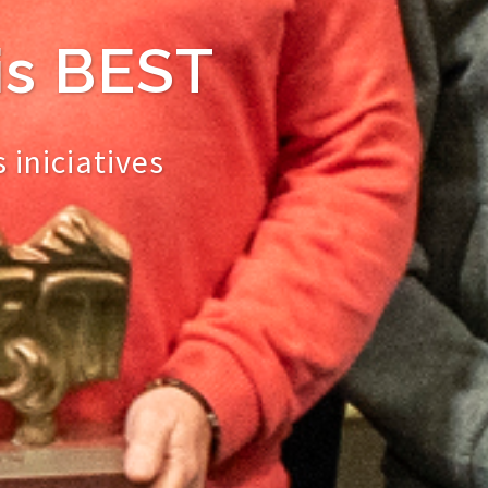
is BEST
iniciatives