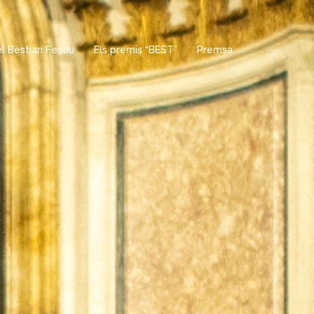
 Bestiari Festiu
Els premis “BEST”
Premsa