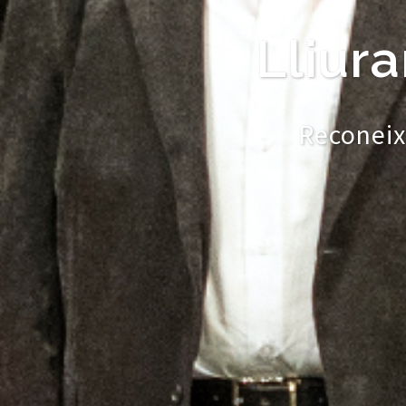
Lliura
Reconeixem