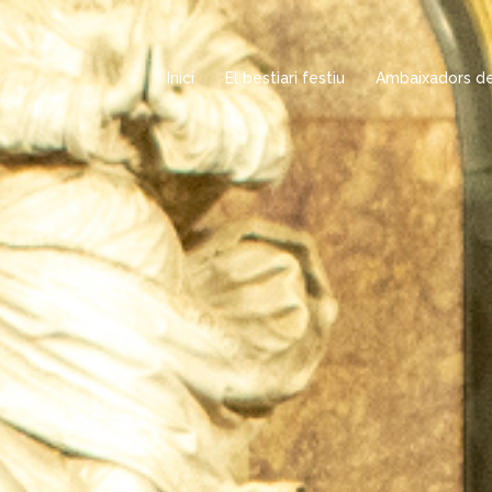
Inici
El bestiari festiu
Ambaixadors del