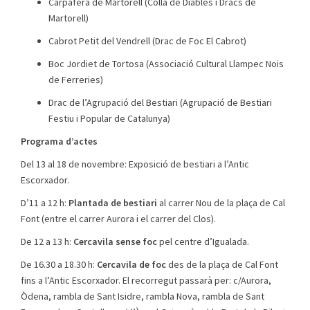
Carpafera de Martorell (Colla de Diables i Dracs de
Martorell)
Cabrot Petit del Vendrell (Drac de Foc El Cabrot)
Boc Jordiet de Tortosa (Associació Cultural Llampec Nois
de Ferreries)
Drac de l’Agrupació del Bestiari (Agrupació de Bestiari
Festiu i Popular de Catalunya)
Programa d’actes
Del 13 al 18 de novembre: Exposició de bestiari a l’Antic
Escorxador.
D’11 a 12 h:
Plantada de bestiari
al carrer Nou de la plaça de Cal
Font (entre el carrer Aurora i el carrer del Clos).
De 12 a 13 h:
Cercavila sense foc
pel centre d’Igualada.
De 16.30 a 18.30 h:
Cercavila de foc
des de la plaça de Cal Font
fins a l’Antic Escorxador. El recorregut passarà per: c/Aurora,
Òdena, rambla de Sant Isidre, rambla Nova, rambla de Sant