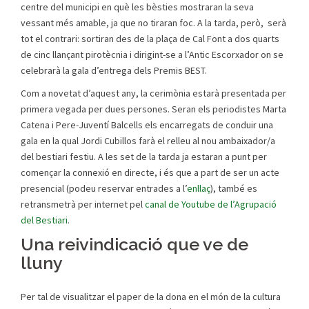
centre del municipi en què les bèsties mostraran la seva
vessant més amable, ja que no tiraran foc. A la tarda, però, serà
tot el contrari: sortiran des de la plaça de Cal Font a dos quarts
de cinc llançant pirotècnia i dirigint-se a l’Antic Escorxador on se
celebrarà la gala d’entrega dels Premis BEST.
Com a novetat d’aquest any, la cerimònia estarà presentada per
primera vegada per dues persones. Seran els periodistes Marta
Catena i Pere-Juventí Balcells els encarregats de conduir una
gala en la qual Jordi Cubillos farà el relleu al nou ambaixador/a
del bestiari festiu. A les set de la tarda ja estaran a punt per
començar la connexió en directe, i és que a part de ser un acte
presencial (podeu reservar entrades a l’
enllaç
), també es
retransmetrà per internet pel
canal de Youtube de l’Agrupació
del Bestiari
.
Una reivindicació que ve de
lluny
Per tal de visualitzar el paper de la dona en el món de la cultura