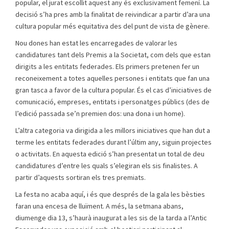
popular, el jurat escollit aquest any és exclusivament femení. La
decisió s’ha pres amb la finalitat de reivindicar a partir d’ara una
cultura popular més equitativa des del punt de vista de gènere.
Nou dones han estat les encarregades de valorar les
candidatures tant dels Premis a la Societat, com dels que estan
dirigits a les entitats federades. Els primers pretenen fer un
reconeixement a totes aquelles persones i entitats que fan una
gran tasca a favor de la cultura popular. És el cas d’iniciatives de
comunicació, empreses, entitats i personatges públics (des de
l’edició passada se’n premien dos: una dona i un home).
L’altra categoria va dirigida a les millors iniciatives que han dut a
terme les entitats federades durant l’últim any, siguin projectes
o activitats. En aquesta edició s’han presentat un total de deu
candidatures d’entre les quals s’elegiran els sis finalistes. A
partir d’aquests sortiran els tres premiats.
La festa no acaba aquí, i és que després de la gala les bèsties
faran una encesa de lluïment. A més, la setmana abans,
diumenge dia 13, s’haurà inaugurat a les sis de la tarda a l’Antic