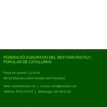
FEDERACIÓ AGRUPACIÓ DEL BESTIARI FESTIU I
POPULAR DE CATALUNYA
Plaça de Jaume I, 12 local
08720 Vilafranca del Penedès (Alt Penedès)
Web:
www.bestiari.cat
| Correu: info@bestiari.cat
Telèfon: 93 517 55 87 | Whatsapp: 647 69 52 63