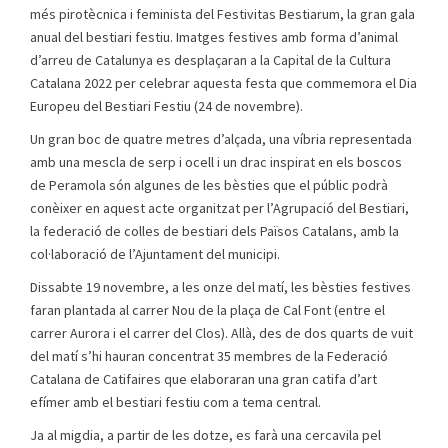
més pirotècnica i feminista del Festivitas Bestiarum, la gran gala
anual del bestiari festiu. Imatges festives amb forma d’animal
d’arreu de Catalunya es desplaçaran a la Capital de la Cultura
Catalana 2022 per celebrar aquesta festa que commemora el Dia
Europeu del Bestiari Festiu (24 de novembre).
Un gran boc de quatre metres d’alçada, una víbria representada
amb una mescla de serp i ocell i un drac inspirat en els boscos
de Peramola són algunes de les bèsties que el públic podrà
conèixer en aquest acte organitzat per l’Agrupació del Bestiari,
la federació de colles de bestiari dels Països Catalans, amb la
col·laboració de l’Ajuntament del municipi.
Dissabte 19 novembre, a les onze del matí, les bèsties festives
faran plantada al carrer Nou de la plaça de Cal Font (entre el
carrer Aurora i el carrer del Clos). Allà, des de dos quarts de vuit
del matí s’hi hauran concentrat 35 membres de la Federació
Catalana de Catifaires que elaboraran una gran catifa d’art
efímer amb el bestiari festiu com a tema central.
Ja al migdia, a partir de les dotze, es farà una cercavila pel