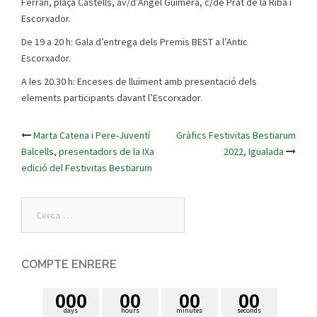
Ferran, plaça Castells, av/d’Àngel Guimerà, c/de Prat de la Riba i
Escorxador.
De 19 a 20 h: Gala d’entrega dels Premis BEST a l’Antic
Escorxador.
A les 20.30 h: Enceses de lluïment amb presentació dels
elements participants davant l’Escorxador.
Marta Catena i Pere-Juventí
Gràfics Festivitas Bestiarum
Post
Balcells, presentadors de la IXa
2022, Igualada
edició del Festivitas Bestiarum
navigation
Cerca:
COMPTE ENRERE
0
0
0
0
0
0
0
0
0
days
hours
minutes
seconds