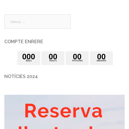
Cerca:
COMPTE ENRERE
0
0
0
0
0
0
0
0
0
days
hours
minutes
seconds
NOTÍCIES 2024