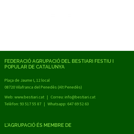
FEDERACIÓ AGRUPACIÓ DEL BESTIARI FESTIU I
POPULAR DE CATALUNYA
Plaça de Jaume I, 12 local
08720 Vilafranca del Penedès (Alt Penedès)
Web:
www.bestiari.cat
| Correu: info@bestiari.cat
Telèfon: 93 517 55 87 | Whatsapp: 647 69 52 63
L’AGRUPACIÓ ÉS MEMBRE DE