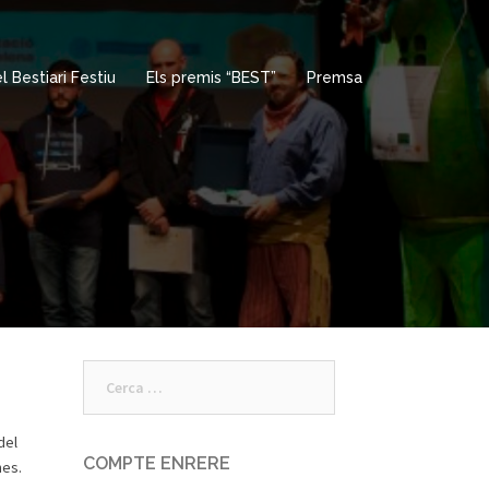
 Bestiari Festiu
Els premis “BEST”
Premsa
Cerca:
del
COMPTE ENRERE
nes.