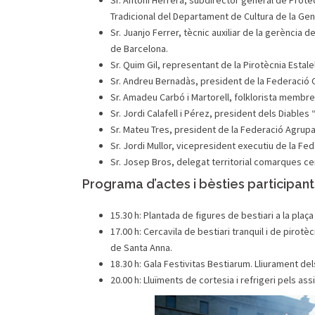
Sr. Antoni Herrera, subdirector general de Protec
Tradicional del Departament de Cultura de la Gen
Sr. Juanjo Ferrer, tècnic auxiliar de la gerència d
de Barcelona.
Sr. Quim Gil, representant de la Pirotècnia Estalel
Sr. Andreu Bernadàs, president de la Federació 
Sr. Amadeu Carbó i Martorell, folklorista membre
Sr. Jordi Calafell i Pérez, president dels Diable
Sr. Mateu Tres, president de la Federació Agrupac
Sr. Jordi Mullor, vicepresident executiu de la Fe
Sr. Josep Bros, delegat territorial comarques cen
Programa d’actes i bèsties participant
15.30 h: Plantada de figures de bestiari a la plaça
17.00 h: Cercavila de bestiari tranquil i de pirotè
de Santa Anna.
18.30 h: Gala Festivitas Bestiarum. Lliurament del
20.00 h: Lluïments de cortesia i refrigeri pels assi