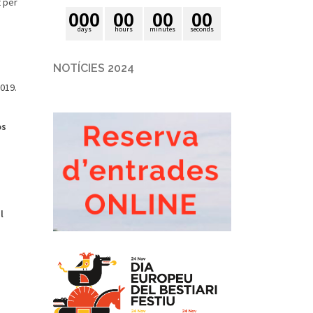
t per
0
0
0
0
0
0
0
0
0
days
hours
minutes
seconds
NOTÍCIES 2024
019.
òs
l