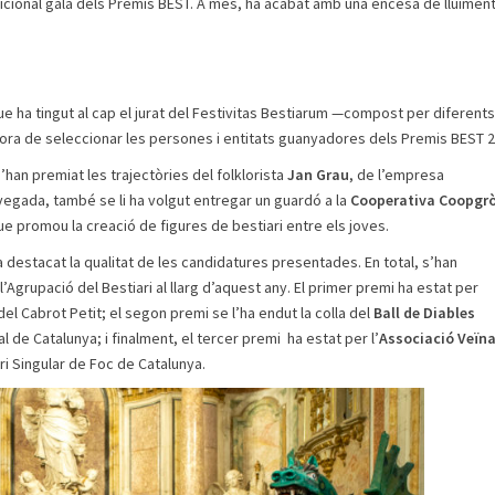
dicional gala dels Premis BEST. A més, ha acabat amb una encesa de lluïmen
ue ha tingut al cap el jurat del Festivitas Bestiarum —compost per diferents
hora de seleccionar les persones i entitats guanyadores dels Premis BEST 2
s’han premiat les trajectòries del folklorista
Jan Grau
, de l’empresa
vegada, també se li ha volgut entregar un guardó a la
Cooperativa Coopgr
 que promou la creació de figures de bestiari entre els joves.
ha destacat la qualitat de les candidatures presentades. En total, s’han
’Agrupació del Bestiari al llarg d’aquest any. El primer premi ha estat per
 del Cabrot Petit; el segon premi se l’ha endut la colla del
Ball de Diables
nal de Catalunya; i finalment, el tercer premi ha estat per l’
Associació Veïna
ri Singular de Foc de Catalunya.