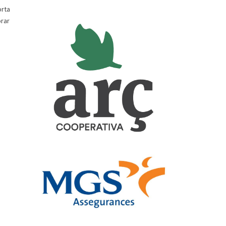
orta
orar
,