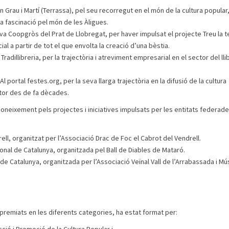
 Grau i Martí (Terrassa), pel seu recorregut en el món de la cultura popular,
va fascinació pel món de les Àligues.
va Coopgròs del Prat de Llobregat, per haver impulsat el projecte Treu la t
cial a partir de tot el que envolta la creació d’una bèstia.
Tradillibreria, per la trajectòria i atreviment empresarial en el sector del lli
 portal festes.org, per la seva llarga trajectòria en la difusió de la cultura
ctor des de fa dècades.
oneixement pels projectes i iniciatives impulsats per les entitats federad
ell, organitzat per l’Associació Drac de Foc el Cabrot del Vendrell.
cional de Catalunya, organitzada pel Ball de Diables de Mataró.
de Catalunya, organitzada per l’Associació Veïnal Vall de l’Arrabassada i Mú
s premiats en les diferents categories, ha estat format per: