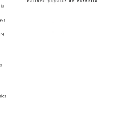
 la
eva
bre
es
sics