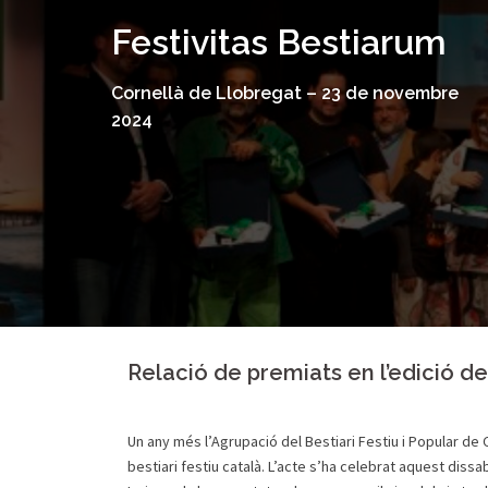
Skip
Festivitas Bestiarum
to
content
Cornellà de Llobregat – 23 de novembre
2024
Relació de premiats en l’edició de
Un any més l’Agrupació del Bestiari Festiu i Popular de 
bestiari festiu català. L’acte s’ha celebrat aquest diss