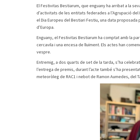
El Festivitas Bestiarum, que enguany ha arribat a la se
d’activitats de les entitats federades a l’Agrupació d
el Dia Europeu del Bestiari Festiu, una data proposada 
d’Europa.
Enguany, el Festivitas Bestiarum ha comptat amb la par
cercavila i una encesa de lluïment. Els actes han començ
vespre.
Entremig, a dos quarts de set de la tarda, s’ha celebra
l’entrega de premis, durant l’acte també s’ha presentat
meteoròleg de RAC1 i nebot de Ramon Aumedes, del Tal