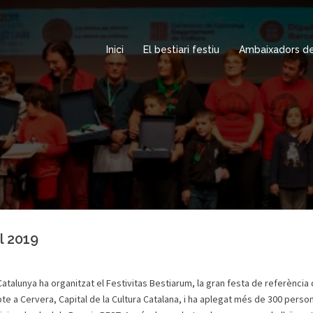
Inici
El bestiari festiu
Ambaixadors del
l 2019
Catalunya ha organitzat el Festivitas Bestiarum, la gran festa de referència 
abte a Cervera, Capital de la Cultura Catalana, i ha aplegat més de 300 perso