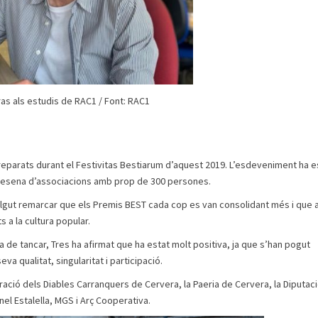
ras als estudis de RAC1 / Font: RAC1
reparats durant el Festivitas Bestiarum d’aquest 2019. L’esdeveniment ha e
a desena d’associacions amb prop de 300 persones.
volgut remarcar que els Premis BEST cada cop es van consolidant més i que 
 a la cultura popular.
a de tancar, Tres ha afirmat que ha estat molt positiva, ja que s’han pogut
va qualitat, singularitat i participació.
ració dels Diables Carranquers de Cervera, la Paeria de Cervera, la Diputac
nel Estalella, MGS i Arç Cooperativa.