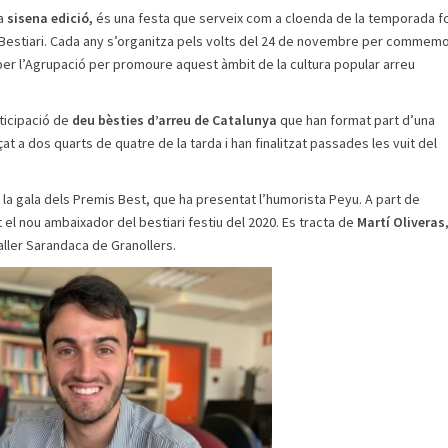
va
sisena edició,
és una festa que serveix com a cloenda de la temporada f
el Bestiari. Cada any s’organitza pels volts del 24 de novembre per commem
per l’Agrupació per promoure aquest àmbit de la cultura popular arreu
ticipació de
deu bèsties d’arreu de Catalunya
que han format part d’una
at a dos quarts de quatre de la tarda i han finalitzat passades les vuit del
t la gala dels Premis Best, que ha presentat l’humorista Peyu. A part de
 el nou ambaixador del bestiari festiu del 2020. Es tracta de
Martí Oliveras
ler Sarandaca de Granollers.