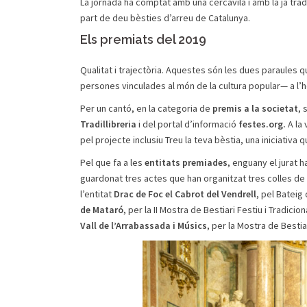
La jornada ha comptat amb una cercavila i amb la ja tra
part de deu bèsties d’arreu de Catalunya.
Els premiats del 2019
Qualitat i trajectòria. Aquestes són les dues paraules q
persones vinculades al món de la cultura popular— a l’
Per un cantó, en la categoria de
premis a la societat
, 
Tradillibreria
i del portal d’informació
festes.org.
A la 
pel projecte inclusiu Treu la teva bèstia, una iniciativa
Pel que fa a les
entitats premiades
, enguany el jurat 
guardonat tres actes que han organitzat tres colles de l
l’entitat
Drac de Foc el Cabrot del Vendrell
, pel Bateig
de Mataró
, per la II Mostra de Bestiari Festiu i Tradicio
Vall de l’Arrabassada i Músics
, per la Mostra de Bestia