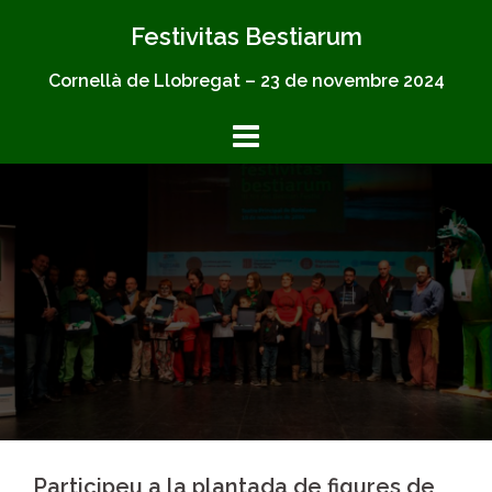
Skip
Festivitas Bestiarum
to
content
Cornellà de Llobregat – 23 de novembre 2024
Participeu a la plantada de figures de