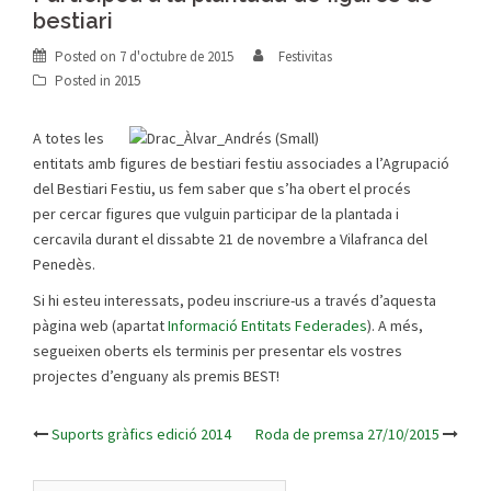
bestiari
Posted on
7 d'octubre de 2015
Festivitas
Posted in
2015
A totes les
entitats amb figures de bestiari festiu associades a l’Agrupació
del Bestiari Festiu, us fem saber que s’ha obert el procés
per cercar figures que vulguin participar de la plantada i
cercavila durant el dissabte 21 de novembre a Vilafranca del
Penedès.
Si hi esteu interessats, podeu inscriure-us a través d’aquesta
pàgina web (apartat
Informació Entitats Federades
). A més,
segueixen oberts els terminis per presentar els vostres
projectes d’enguany als premis BEST!
Suports gràfics edició 2014
Roda de premsa 27/10/2015
Post