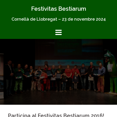
Skip
Festivitas Bestiarum
to
content
Cornellà de Llobregat – 23 de novembre 2024
Participa al Festivitas Bestiarum 2016!