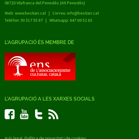
08720 Vilafranca del Penedès (Alt Penedès)
Web:
www.bestiari.cat
| Correu: info@bestiari.cat
Telèfon: 93 517 55 87 | Whatsapp: 647 69 52 63
L’AGRUPACIÓ ÉS MEMBRE DE
L’AGRUPACIÓ A LES XARXES SOCIALS
Avís legal, Política de privacitat i de cookies