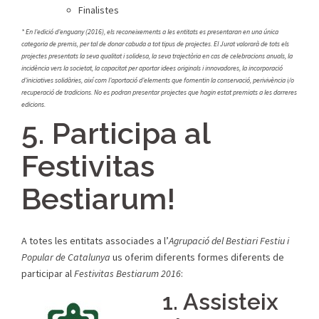
Finalistes
* En l’edició d’enguany (2016), els reconeixements a les entitats es presentaran en una única
categoria de premis, per tal de donar cabuda a tot tipus de projectes. El Jurat valorarà de tots els
projectes presentats la seva qualitat i solidesa, la seva trajectòria en cas de celebracions anuals, la
incidència vers la societat, la capacitat per aportar idees originals i innovadores, la incorporació
d’iniciatives solidàries, així com l’aportació d’elements que fomentin la conservació, perivivència i/o
recuperació de tradicions. No es podran presentar projectes que hagin estat premiats a les darreres
edicions.
5. Participa al
Festivitas
Bestiarum!
A totes les entitats associades a l’
Agrupació del Bestiari Festiu i
Popular de Catalunya
us oferim diferents formes diferents de
participar al
Festivitas Bestiarum 2016
:
1. Assisteix