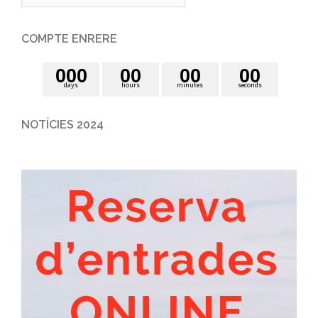
COMPTE ENRERE
0
0
0
0
0
0
0
0
0
days
hours
minutes
seconds
NOTÍCIES 2024