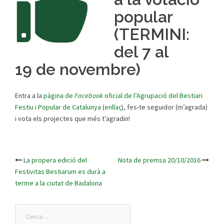
popular
(TERMINI:
del 7 al
19 de novembre)
Entra a la
pàgina de
Facebook
oficial de l’Agrupació del Bestiari
Festiu i Popular de Catalunya
(
enllaç
), fes-te seguidor (m’agrada)
i vota els projectes que més t’agradin!
La propera edició del
Nota de premsa 20/10/2016
Post
Festivitas Bestiarum es durà a
terme a la ciutat de Badalona
navigation
Cerca: