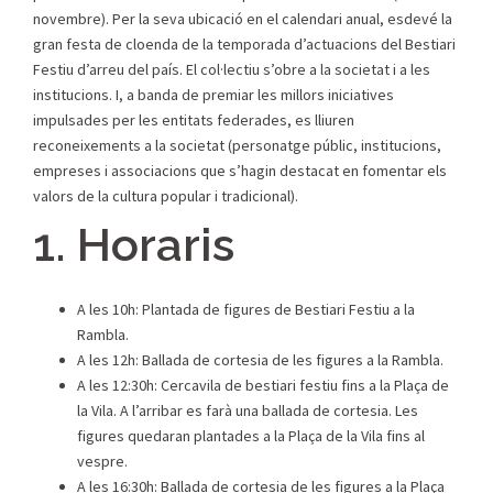
novembre). Per la seva ubicació en el calendari anual, esdevé la
gran festa de cloenda de la temporada d’actuacions del Bestiari
Festiu d’arreu del país. El col·lectiu s’obre a la societat i a les
institucions. I, a banda de premiar les millors iniciatives
impulsades per les entitats federades, es lliuren
reconeixements a la societat (personatge públic, institucions,
empreses i associacions que s’hagin destacat en fomentar els
valors de la cultura popular i tradicional).
1. Horaris
A les 10h: Plantada de figures de Bestiari Festiu a la
Rambla.
A les 12h: Ballada de cortesia de les figures a la Rambla.
A les 12:30h: Cercavila de bestiari festiu fins a la Plaça de
la Vila. A l’arribar es farà una ballada de cortesia. Les
figures quedaran plantades a la Plaça de la Vila fins al
vespre.
A les 16:30h: Ballada de cortesia de les figures a la Plaça