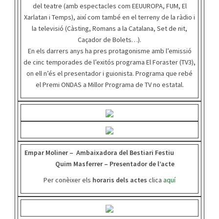
del teatre (amb espectacles com EEUUROPA, FUM, El
Xarlatan i Temps), així com també en el terreny de la ràdio i
la televisió (Càsting, Romans a la Catalana, Set de nit,
Caçador de Bolets…).
En els darrers anys ha pres protagonisme amb l’emissió
de cinc temporades de l’exitós programa El Foraster (TV3),
on ell n’és el presentador i guionista. Programa que rebé
el Premi ONDAS a Millor Programa de TV no estatal.
Empar Moliner – Ambaixadora del Bestiari Festiu
Quim Masferrer – Presentador de l’acte
Per conèixer els
horaris dels actes
clica
aquí