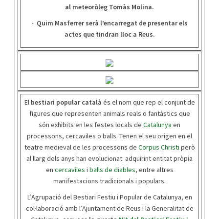
al meteoròleg Tomàs Molina.
· Quim Masferrer serà l’encarregat de presentar els
actes que tindran lloc a Reus.
El
bestiari popular català
és el nom que rep el conjunt de
figures que representen animals reals o fantàstics que
són exhibits en les festes locals de
Catalunya
en
processons, cercaviles o balls. Tenen el seu origen en el
teatre medieval de les processons de
Corpus Christi
però
al llarg dels anys han evolucionat adquirint entitat pròpia
en
cercaviles
i
balls de diables
, entre altres
manifestacions tradicionals i populars.
L’Agrupació del Bestiari Festiu i Popular de Catalunya, en
col·laboració amb l’Ajuntament de Reus i la Generalitat de