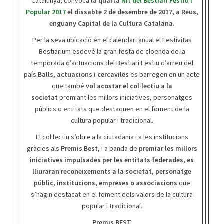
Catalunya, convoca
la quarta
Nit del Bestiari Festiu i
Popular 2017
el dissabte 2 de desembre de 2017, a Reus,
enguany Capital de la Cultura Catalana
.
Per la seva ubicació en el calendari anual el Festivitas
Bestiarium esdevé la gran festa de cloenda de la
temporada d’actuacions del Bestiari Festiu d’arreu del
país.
Balls, actuacions i cercaviles
es barregen en un acte
que també
vol acostar el col·lectiu a la
societat
premiant les millors iniciatives, personatges
públics o entitats que destaquen en el foment de la
cultura popular i tradicional.
El col·lectiu s’obre a la ciutadania i a les institucions
gràcies als
Premis Best
, i a banda de
premiar les millors
iniciatives impulsades per les entitats federades, es
lliuraran reconeixements a la societat, personatge
públic, institucions, empreses o associacions
que
s’hagin destacat en el foment dels valors de la cultura
popular i tradicional.
Premis BEST