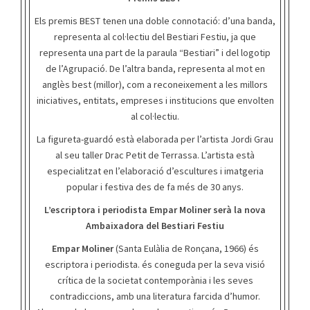
Els premis BEST tenen una doble connotació: d’una banda,
representa al col·lectiu del Bestiari Festiu, ja que
representa una part de la paraula “Bestiari” i del logotip
de l’Agrupació. De l’altra banda, representa al mot en
anglès best (millor), com a reconeixement a les millors
iniciatives, entitats, empreses i institucions que envolten
al col·lectiu.
La figureta-guardó està elaborada per l’artista Jordi Grau
al seu taller Drac Petit de Terrassa. L’artista està
especialitzat en l’elaboració d’escultures i imatgeria
popular i festiva des de fa més de 30 anys.
L’escriptora i periodista Empar Moliner serà la nova
Ambaixadora del Bestiari Festiu
Empar Moliner
(Santa Eulàlia de Ronçana, 1966) és
escriptora i periodista. és coneguda per la seva visió
crítica de la societat contemporània i les seves
contradiccions, amb una literatura farcida d’humor.