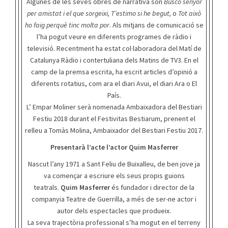
Algunes de les seves obres de narrativa són
Busco senyor
per amistat i el que sorgeixi, T’estimo si he begut,
o
Tot això
ho faig perquè tinc molta por
. Als mitjans de comunicació se
l’ha pogut veure en diferents programes de ràdio i
televisió. Recentment ha estat col·laboradora del Matí de
Catalunya Ràdio i contertuliana dels Matins de TV3. En el
camp de la premsa escrita, ha escrit articles d’opinió a
diferents rotatius, com ara el diari Avui, el diari Ara o El
País.
L’ Empar Moliner serà nomenada Ambaixadora del Bestiari
Festiu 2018 durant el Festivitas Bestiarum, prenent el
relleu a Tomàs Molina, Ambaixador del Bestiari Festiu 2017.
Presentarà l’acte l’actor Quim Masferrer
Nascut l’any 1971 a Sant Feliu de Buixalleu, de ben jove ja
va començar a escriure els seus propis guions
teatrals.
Quim Masferrer
és fundador i director de la
companyia Teatre de Guerrilla, a més de ser-ne actor i
autor dels espectacles que produeix.
La seva trajectòria professional s’ha mogut en el terreny