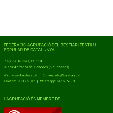
FEDERACIÓ AGRUPACIÓ DEL BESTIARI FESTIU I
POPULAR DE CATALUNYA
Plaça de Jaume I, 12 local
08720 Vilafranca del Penedès (Alt Penedès)
Web:
www.bestiari.cat
| Correu: info@bestiari.cat
Telèfon: 93 517 55 87 | Whatsapp: 647 69 52 63
L’AGRUPACIÓ ÉS MEMBRE DE