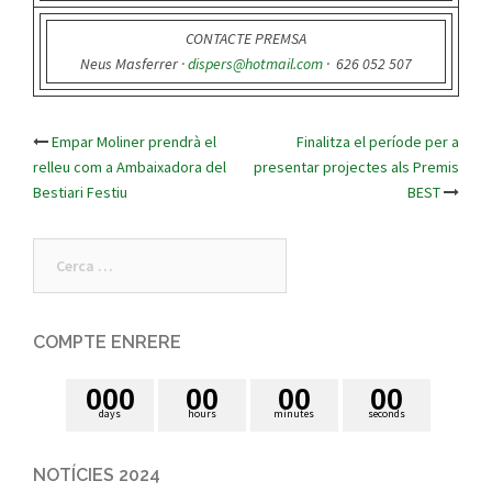
CONTACTE PREMSA
Neus Masferrer ·
dispers@hotmail.com
· 626 052 507
Empar Moliner prendrà el
Finalitza el període per a
Post
relleu com a Ambaixadora del
presentar projectes als Premis
Bestiari Festiu
BEST
navigation
Cerca:
COMPTE ENRERE
0
0
0
0
0
0
0
0
0
days
hours
minutes
seconds
NOTÍCIES 2024