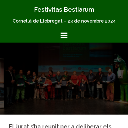
Skip
Festivitas Bestiarum
to
content
Cornellà de Llobregat – 23 de novembre 2024
El Jurat s’ha reunit per a deliberar els