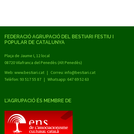
FEDERACIÓ AGRUPACIÓ DEL BESTIARI FESTIU I
POPULAR DE CATALUNYA
Plaça de Jaume I, 12 local
08720 Vilafranca del Penedès (Alt Penedès)
Web:
www.bestiari.cat
| Correu: info@bestiari.cat
Telèfon: 93 517 55 87 | Whatsapp: 647 69 52 63
L’AGRUPACIÓ ÉS MEMBRE DE