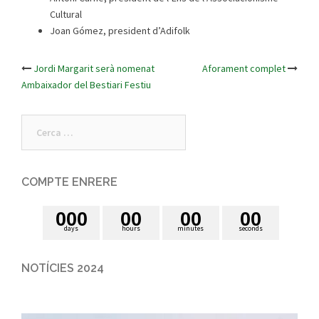
Cultural
Joan Gómez, president d’Adifolk
Jordi Margarit serà nomenat
Aforament complet
Post
Ambaixador del Bestiari Festiu
navigation
Cerca:
COMPTE ENRERE
0
0
0
0
0
0
0
0
0
days
hours
minutes
seconds
NOTÍCIES 2024