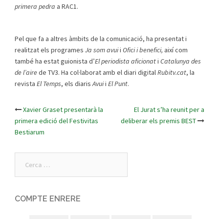
primera pedra
a RAC1.
Pel que fa a altres àmbits de la comunicació, ha presentat i
realitzat els programes
Ja som avui
i
Ofici i benefici,
així com
també ha estat guionista d’
El periodista aficionat
i
Catalunya des
de l’aire
de TV3. Ha col·laborat amb el diari digital
Rubitv.cat
, la
revista
El Temps
, els diaris
Avui
i
El Punt
.
Xavier Graset presentarà la
El Jurat s’ha reunit per a
Post
primera edició del Festivitas
deliberar els premis BEST
Bestiarum
navigation
Cerca:
COMPTE ENRERE