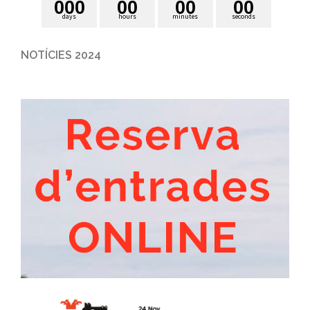
0
0
0
0
0
0
0
0
0
days
hours
minutes
seconds
NOTÍCIES 2024