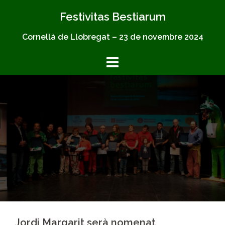
Skip
Festivitas Bestiarum
to
content
Cornellà de Llobregat – 23 de novembre 2024
Jordi Margarit serà nomenat