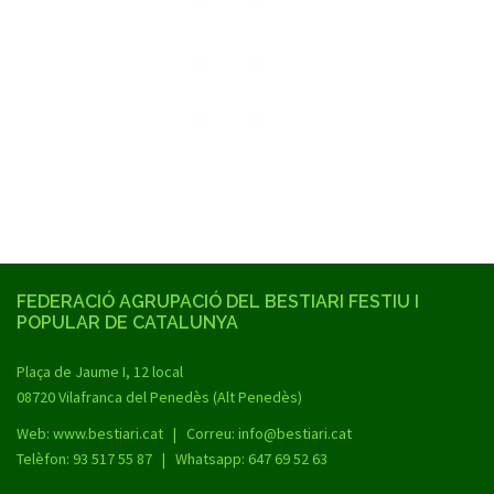
FEDERACIÓ AGRUPACIÓ DEL BESTIARI FESTIU I
POPULAR DE CATALUNYA
Plaça de Jaume I, 12 local
08720 Vilafranca del Penedès (Alt Penedès)
Web:
www.bestiari.cat
| Correu: info@bestiari.cat
Telèfon: 93 517 55 87 | Whatsapp: 647 69 52 63