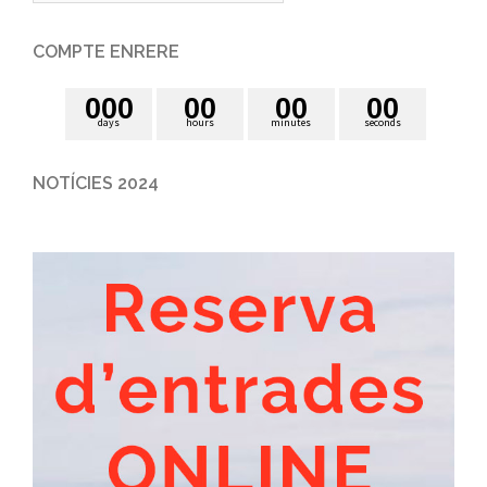
COMPTE ENRERE
0
0
0
0
0
0
0
0
0
days
hours
minutes
seconds
NOTÍCIES 2024