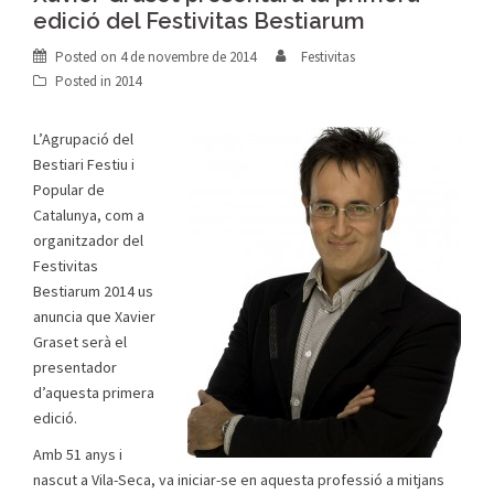
edició del Festivitas Bestiarum
Posted on
4 de novembre de 2014
Festivitas
Posted in
2014
L’Agrupació del
Bestiari Festiu i
Popular de
Catalunya, com a
organitzador del
Festivitas
Bestiarum 2014 us
anuncia que Xavier
Graset serà el
presentador
d’aquesta primera
edició.
Amb 51 anys i
nascut a Vila-Seca, va iniciar-se en aquesta professió a mitjans