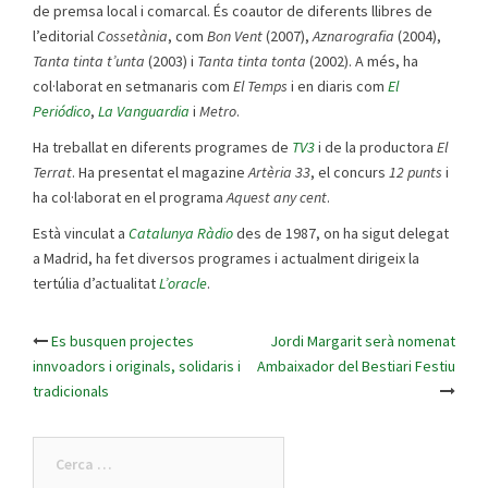
de premsa local i comarcal. És coautor de diferents llibres de
l’editorial
Cossetània
, com
Bon Vent
(2007),
Aznarografia
(2004),
Tanta tinta t’unta
(2003) i
Tanta tinta tonta
(2002). A més, ha
col·laborat en setmanaris com
El Temps
i en diaris com
El
Periódico
,
La Vanguardia
i
Metro
.
Ha treballat en diferents programes de
TV3
i de la productora
El
Terrat
. Ha presentat el magazine
Artèria 33
, el concurs
12 punts
i
ha col·laborat en el programa
Aquest any cent
.
Està vinculat a
Catalunya Ràdio
des de 1987, on ha sigut delegat
a Madrid, ha fet diversos programes i actualment dirigeix la
tertúlia d’actualitat
L’oracle
.
Es busquen projectes
Jordi Margarit serà nomenat
Post
innvoadors i originals, solidaris i
Ambaixador del Bestiari Festiu
tradicionals
navigation
Cerca: