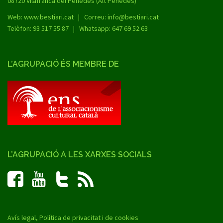
08720 Vilafranca del Penedès (Alt Penedès)
Web:
www.bestiari.cat
| Correu: info@bestiari.cat
Telèfon: 93 517 55 87 | Whatsapp: 647 69 52 63
L’AGRUPACIÓ ÉS MEMBRE DE
L’AGRUPACIÓ A LES XARXES SOCIALS
Avís legal, Política de privacitat i de cookies