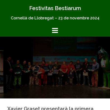
Skip
Festivitas Bestiarum
to
content
Cornellà de Llobregat – 23 de novembre 2024
Xavier Graset presentarà la primera