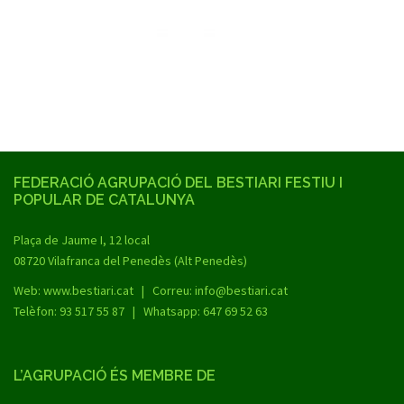
FEDERACIÓ AGRUPACIÓ DEL BESTIARI FESTIU I
POPULAR DE CATALUNYA
Plaça de Jaume I, 12 local
08720 Vilafranca del Penedès (Alt Penedès)
Web:
www.bestiari.cat
| Correu: info@bestiari.cat
Telèfon: 93 517 55 87 | Whatsapp: 647 69 52 63
L’AGRUPACIÓ ÉS MEMBRE DE