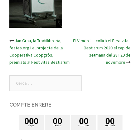
Jan Grau, la Tradillibreria,
El Vendrell acollirà el Festivitas
Post
festes.org i el projecte de la
Bestiarum 2020 el cap de
Cooperativa Coopgròs,
setmana del 28 i 29 de
navigation
premiats al Festivitas Bestiarum
novembre
Cerca:
COMPTE ENRERE
0
0
0
0
0
0
0
0
0
days
hours
minutes
seconds