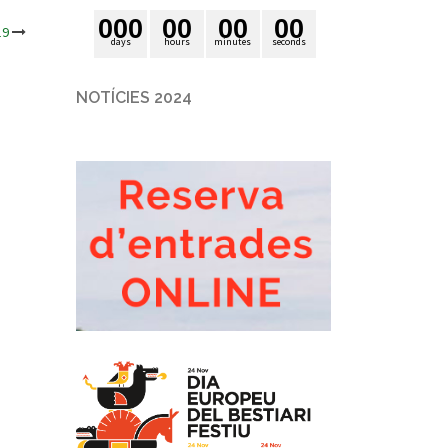
0
0
0
0
0
0
0
0
0
19
days
hours
minutes
seconds
NOTÍCIES 2024