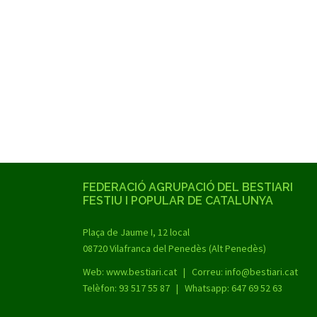
FEDERACIÓ AGRUPACIÓ DEL BESTIARI
FESTIU I POPULAR DE CATALUNYA
Plaça de Jaume I, 12 local
08720 Vilafranca del Penedès (Alt Penedès)
Web:
www.bestiari.cat
| Correu: info@bestiari.cat
Telèfon: 93 517 55 87 | Whatsapp: 647 69 52 63