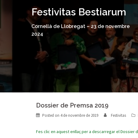
Skip
Festivitas Bestiarum
to
content
Cornellà de Llobregat – 23 de novembre
2024
Dossier de Premsa 2019
Posted on
4 de novembre de 2019
Festivitas
Fes clic en aquest enllaç per a descarregar el Dossie